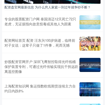
配资盘官网最新信息 为什么穷人家庭一到过年就争吵不断？
专业的股票配资门户网 泰国清迈12天死亡72只
老虎，无证据指向故意投毒或其他人为因素
配资网站首页 配资 汪东兴100岁病逝，临终前
对子女说：这辈子只做了1件事，死而无憾
炒股配资官网开户 深圳飞鹰智控取得光纤线桶
保护装置专利，可通过光纤传输实现抗干扰远距
离遥控图像
上海配资知识网 集运指数欧线期货连续主力合
约日内跌8%