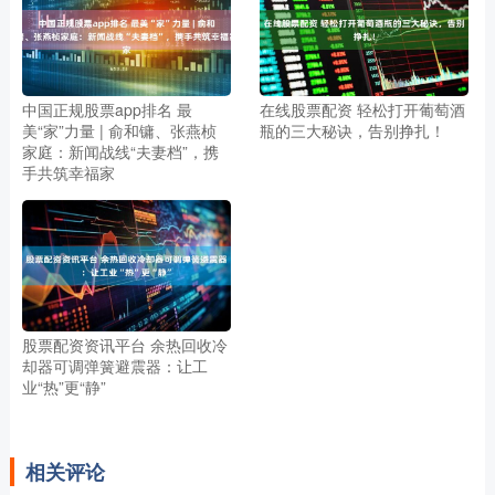
中国正规股票app排名 最
在线股票配资 轻松打开葡萄酒
美“家”力量 | 俞和镛、张燕桢
瓶的三大秘诀，告别挣扎！
家庭：新闻战线“夫妻档”，携
手共筑幸福家
股票配资资讯平台 余热回收冷
却器可调弹簧避震器：让工
业“热”更“静”
相关评论