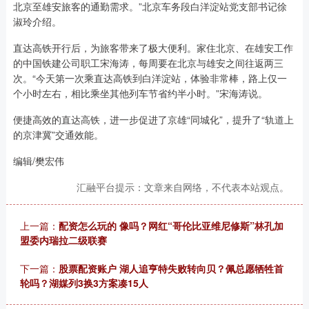
北京至雄安旅客的通勤需求。”北京车务段白洋淀站党支部书记徐
淑玲介绍。
直达高铁开行后，为旅客带来了极大便利。家住北京、在雄安工作
的中国铁建公司职工宋海涛，每周要在北京与雄安之间往返两三
次。“今天第一次乘直达高铁到白洋淀站，体验非常棒，路上仅一
个小时左右，相比乘坐其他列车节省约半小时。”宋海涛说。
便捷高效的直达高铁，进一步促进了京雄“同城化”，提升了“轨道上
的京津冀”交通效能。
编辑/樊宏伟
汇融平台提示：文章来自网络，不代表本站观点。
上一篇：
配资怎么玩的 像吗？网红“哥伦比亚维尼修斯”林孔加
盟委内瑞拉二级联赛
下一篇：
股票配资账户 湖人追亨特失败转向贝？佩总愿牺牲首
轮吗？湖媒列3换3方案凑15人