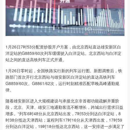
1月26日7时53分配资炒股开户方案，由北京西站直达雄安新区白
洋淀站的G8859/60次列车缓缓驶入白洋淀站。北京西站与白洋淀
站之间的直达高铁列车正式开通。
1月26日零时起，全国铁路实行新的列车运行图。新图调整后，铁
路部门首次开行北京西站与雄安新区白洋淀站的直达高铁列车
G8859/60次、G8861/62次，运行时刻精准匹配早晚高峰通勤规
律。
随着雄安新区进入大规模建设与承接北京非首都功能疏解并重阶
段，北京、天津、雄安三地通勤客流不断增长，跨城出行需求日益
增多。“列车6时48分从北京西站出发，7时53分到达白洋淀站，8
时38分抵达天津西站；返程列车17时16分从天津西出发，17时59
分到达白洋淀站，19时18分抵达北京西站，这一安排进一步满足了