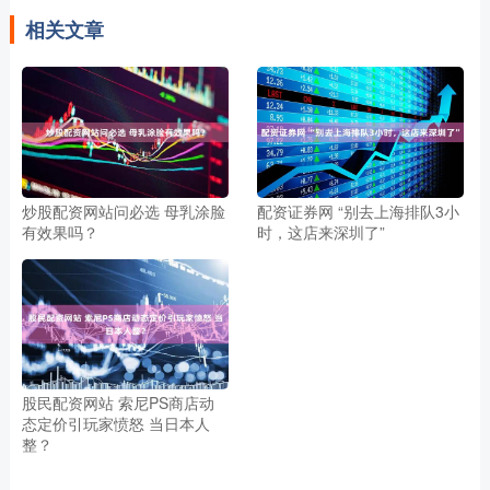
相关文章
炒股配资网站问必选 母乳涂脸
配资证券网 “别去上海排队3小
有效果吗？
时，这店来深圳了”
股民配资网站 索尼PS商店动
态定价引玩家愤怒 当日本人
整？