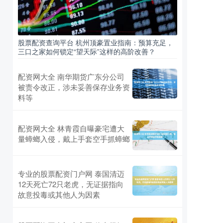
股票配资查询平台 杭州顶豪置业指南：预算充足，
三口之家如何锁定“望天际”这样的高阶改善？
配资网大全 南华期货广东分公司
被责令改正，涉未妥善保存业务资
料等
配资网大全 林青霞自曝豪宅遭大
量蟑螂入侵，戴上手套空手抓蟑螂
专业的股票配资门户网 泰国清迈
12天死亡72只老虎，无证据指向
故意投毒或其他人为因素