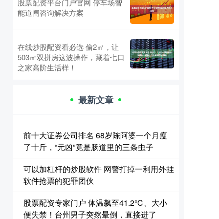
股票配资平台门户官网 停车场智
能道闸咨询解决方案
在线炒股配资看必选 偷2㎡，让
503㎡双拼房这波操作，藏着七口
之家高阶生活样！
最新文章
前十大证券公司排名 68岁陈阿婆一个月瘦
了十斤，“元凶”竟是肠道里的三条虫子
可以加杠杆的炒股软件 网警打掉一利用外挂
软件抢票的犯罪团伙
股票配资专家门户 体温飙至41.2℃、大小
便失禁！台州男子突然晕倒，直接进了