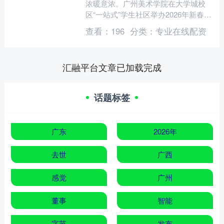
浓暖意浓。广州美术学院在大学城校
区“一站式”学生社区举办2026年新春慰
问留校学生联欢活动，以丰富多样的特
查看：
196
分类：
专业在线配资
色环节可靠的配资平....
汇融平台文章已加载完成
话题标签
广东
2026年
去世
广西
感觉
广州
董事
智能
字节
发布