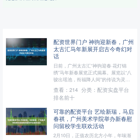
配资世界门户 神驹迎新春，广州
太古汇马年新展开启古今奇幻对
话
日前，广州太古汇“神驹迎春·花灯锦
绣”马年新春展览正式揭幕。展览以“八
骏出瑶池，衔福降人间”的传说为灵
感，由国际视觉艺术家阮菲菲携手佛山
查看：
214
分类：
配资实盘平台
彩灯国家级非遗传承人杨玉....
排名前十
可靠的配资平台 艺绘新瑞，马启
春祺，广州美术学院举办新春慰
问留校学生联欢活动
2月10日，正值农历北方小年，年味渐