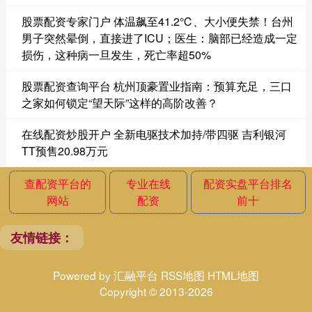
股票配资专家门户 体温飙至41.2℃、大小便失禁！台州
男子突然晕倒，直接进了ICU；医生：脑部已经造成一定
损伤，这种病一旦发生，死亡率超50%
股票配资查询平台 杭州顶豪置业指南：预算充足，三口
之家如何锁定“望天际”这样的高阶改善？
在线配资炒股开户 全新电驱技术加持/带四驱 吉利银河
TT预售20.98万元
查配资平台的
专业在线
配资实盘平台排名
网站
配资
前十
友情链接：
Powered by
汇融平台
RSS地图
HTML地图
Copyright
© 2013-2026