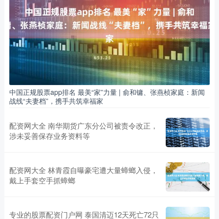
中国正规股票app排名 最美“家”力量 | 俞和镛、张燕桢家庭：新闻
战线“夫妻档”，携手共筑幸福家
配资网大全 南华期货广东分公司被责令改正，
涉未妥善保存业务资料等
配资网大全 林青霞自曝豪宅遭大量蟑螂入侵，
戴上手套空手抓蟑螂
专业的股票配资门户网 泰国清迈12天死亡72只