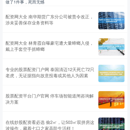
做了1件事，死而无憾
配资网大全 南华期货广东分公司被责令改正，
涉未妥善保存业务资料等
配资网大全 林青霞自曝豪宅遭大量蟑螂入侵，
戴上手套空手抓蟑螂
专业的股票配资门户网 泰国清迈12天死亡72只
老虎，无证据指向故意投毒或其他人为因素
股票配资平台门户官网 停车场智能道闸咨询解
决方案
在线炒股配资看必选 偷2㎡，让503㎡双拼房这
波操作，藏着七口之家高阶生活样！