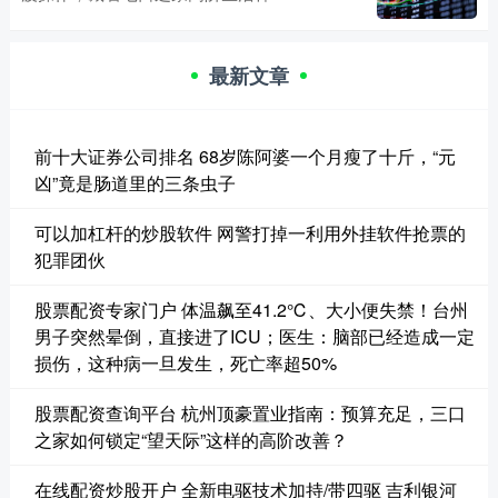
最新文章
前十大证券公司排名 68岁陈阿婆一个月瘦了十斤，“元
凶”竟是肠道里的三条虫子
可以加杠杆的炒股软件 网警打掉一利用外挂软件抢票的
犯罪团伙
股票配资专家门户 体温飙至41.2℃、大小便失禁！台州
男子突然晕倒，直接进了ICU；医生：脑部已经造成一定
损伤，这种病一旦发生，死亡率超50%
股票配资查询平台 杭州顶豪置业指南：预算充足，三口
之家如何锁定“望天际”这样的高阶改善？
在线配资炒股开户 全新电驱技术加持/带四驱 吉利银河